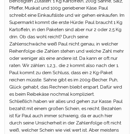
benötigten Zutaten: 1 Kg Kartoffeln, 200g Sahne, Salz,
Pfeffer, Muskat und 100g geriebener Käse. Paul
schreibt eine Einkaufsliste und wir gehen einkaufen. Im
Supermarkt kommt die erste Hürde: Paul braucht 1 Kg
Kartoffeln, in den Paketen sind aber nur 2 oder 2,5 Kg
drin. Ob das wohl reicht? Durch seine
Zahlenschwäche weiß Paul nicht genau, in welcher
Reihenfolge die Zahlen stehen und welche Zahl mehr
oder weniger als eine andere ist. Da kann er oft nur
raten. Wir zählen: 1,2,3… die 2 kommt also nach der 1.
Paul kommt zu dem Schluss, dass ein 2 Kg-Paket
reichen müsste. Sahne gibt es im 200g-Becher. Puh,
Glück gehabt, das Rechnen bleibt erspart. Dafür wird
es beim Reibekäse nochmal kompliziert.
Schließlich haben wir alles und gehen zur Kasse. Paul
bezahlt mit einem großen Schein, es reicht. Bezahlen
ist für Paul auch immer schwierig, da er auch hier
durch seine Unsicherheit in der Zahlenfolge oft nicht
weiß, welcher Schein wie viel wert ist. Aber meistens