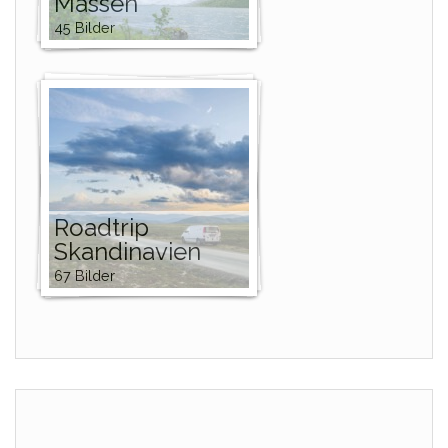
Massen
45 Bilder
Roadtrip
Skandinavien
67 Bilder