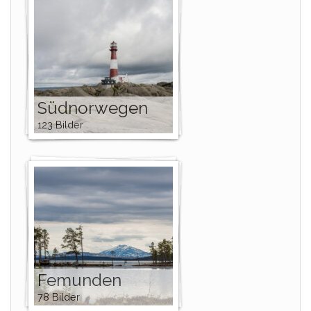
Südnorwegen
123 Bilder
Femunden
78 Bilder